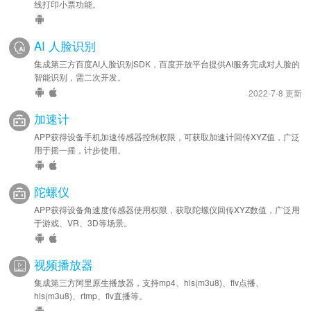
线打印小票功能。
AI 人脸识别
集成第三方百度AI人脸识别SDK，百度开放平台提供AI服务完成对人脸的
智能识别，需二次开发。
2022-7-8 更新
加速计
APP获得设备手机加速传感器控制权限，可获取加速计回传XYZ值，广泛
用于摇一摇，计步使用。
陀螺仪
APP获得设备角速度传感器使用权限，获取陀螺仪回传XYZ数值，广泛用
于游戏、VR、3D等场景。
视频播放器
集成第三方阿里原生播放器，支持mp4、hls(m3u8)、flv点播、
hls(m3u8)、rtmp、flv直播等。