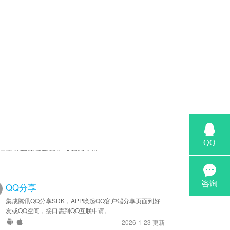
请完善配置后重新生成新版安装。
QQ分享
集成腾讯QQ分享SDK，APP唤起QQ客户端分享页面到好
友或QQ空间，接口需到QQ互联申请。
2026-1-23 更新