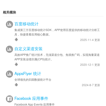
2025-04-24
相关模块
安卓优化 - SDK 升级至 v9.8.2
百度移动统计
2025-03-24
安卓优化 - SDK 升级至 v9.8.0
集成第三方百度移动统计SDK，APP使用百度提供的移动统计分析工
具，快捷查看应用核心数据。
苹果优化 - SDK 升级至 v7.5.2
2025-11-4 更新
2024-12-06
自定义渠道安装
安卓优化 - SDK 升级至 v9.7.9
高效APP推广统计技术，无须渠道分包、免填推广码，实现海量渠道
苹果优化 - SDK 升级至 v7.5.0
APP安装业绩归属(CPS)统计。
2020-12-1 更新
2024-09-20
AppsFlyer 统计
安卓优化 - SDK 升级至 v9.7.5
全球领先的归因数据统计平台
2024-07-09
2024-8-7 更新
安卓优化 - SDK 升级至 v9.7.3
苹果优化 - SDK 升级至 v7.4.7
Facebook 应用事件
Facebook App Events 应用事件
2023-12-11