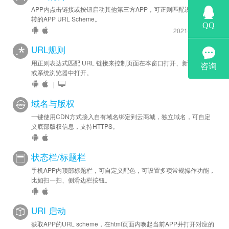
APP内点击链接或按钮启动其他第三方APP，可正则匹配设置允许跳
转的APP URL Scheme。
2021-11-9 更新
URL规则
用正则表达式匹配 URL 链接来控制页面在本窗口打开、新窗口打开
或系统浏览器中打开。
|
域名与版权
一键使用CDN方式接入自有域名绑定到云商城，独立域名，可自定
义底部版权信息，支持HTTPS。
状态栏/标题栏
手机APP内顶部标题栏，可自定义配色，可设置多项常规操作功能，
比如扫一扫、侧滑边栏按钮。
URI 启动
获取APP的URL scheme，在html页面内唤起当前APP并打开对应的