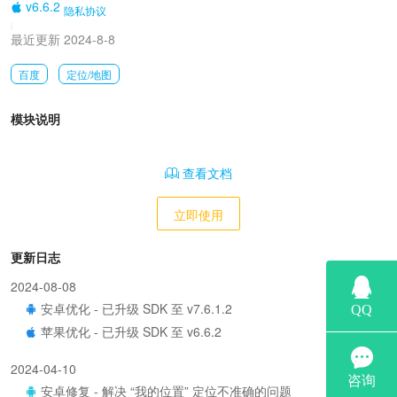
v6.6.2
隐私协议
|
最近更新 2024-8-8
百度
定位/地图
模块说明
查看文档
立即使用
更新日志
2024-08-08
安卓优化 - 已升级 SDK 至 v7.6.1.2
苹果优化 - 已升级 SDK 至 v6.6.2
2024-04-10
安卓修复 - 解决 “我的位置” 定位不准确的问题