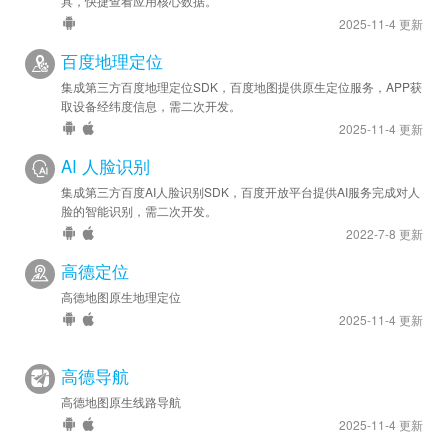
具，快捷查看应用核心数据。
2025-11-4 更新
百度地理定位
集成第三方百度地理定位SDK，百度地图提供原生定位服务，APP获
取设备经纬度信息，需二次开发。
2025-11-4 更新
AI 人脸识别
集成第三方百度AI人脸识别SDK，百度开放平台提供AI服务完成对人
脸的智能识别，需二次开发。
2022-7-8 更新
高德定位
高德地图原生地理定位
2025-11-4 更新
高德导航
高德地图原生线路导航
2025-11-4 更新