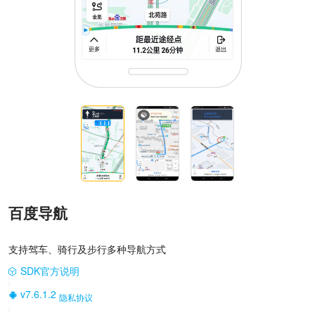
百度导航
支持驾车、骑行及步行多种导航方式
SDK官方说明
|
v7.6.1.2
隐私协议
|