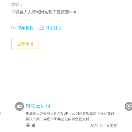
功能：

可设置人人商城网站程序直接变app；
视频教程
讨论社区
立即使用
银联云闪付
印
集成第三方银联云闪付SDK，云闪付是银联旗下移动支付
解决方案，实现APP唤起云闪付便捷支付。
2020-11-16 更新