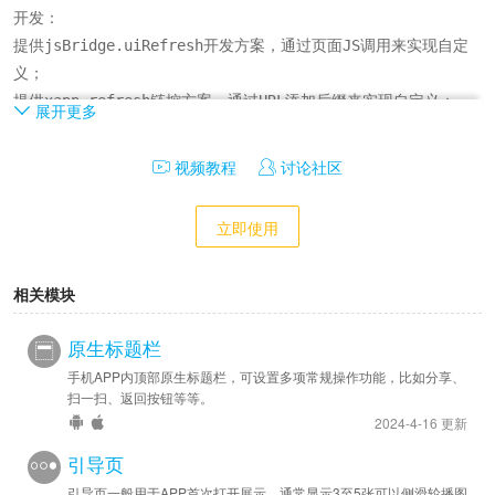
开发：

提供jsBridge.uiRefresh开发方案，通过页面JS调用来实现自定
义；

提供xapp-refresh链控方案，通过URL添加后缀来实现自定义；
展开更多
视频教程
讨论社区
立即使用
相关模块
原生标题栏
手机APP内顶部原生标题栏，可设置多项常规操作功能，比如分享、
扫一扫、返回按钮等等。
2024-4-16 更新
引导页
引导页一般用于APP首次打开展示，通常显示3至5张可以侧滑轮播图