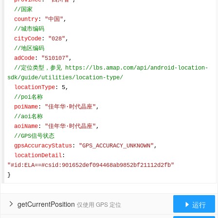
province
: 
"四川省"
,

//国家
country
: 
"中国"
,

//城市编码
cityCode
: 
"028"
,

//地区编码
adCode
: 
"510107"
,

//定位类型，参见 https://lbs.amap.com/api/android-location-
sdk/guide/utilities/location-type/
locationType
: 
5
,

//poi名称
poiName
: 
"佳年华·时代晶座"
,

//aoi名称
aoiName
: 
"佳年华·时代晶座"
,

//GPS信号状态
gpsAccuracyStatus
: 
"GPS_ACCURACY_UNKNOWN"
,

locationDetail
: 
"#id:ELA==#csid:901652def094468ab9852bf21112d2fb"
getCurrentPosition
运行
仅使用 GPS 定位

