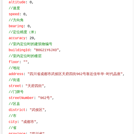
altitude
: 
0
,

//速度
speed
: 
0
,

//方向角
bearing
: 
0
,

//定位精度（米）
accuracy
: 
29
,

//室内定位时的建筑物编号
buildingId
: 
"B0G21Y6JXO"
,

//室内定位时的楼层
floor
: 
""
,

//地址
address
: 
"四川省成都市武侯区天府四街962号靠近佳年华·时代晶座"
,

//街道
street
: 
"天府四街"
,

//门牌号
streetNumber
: 
"962号"
,

//区县
district
: 
"武侯区"
,

//市
city
: 
"成都市"
,

//省