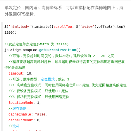
单次定位，国内返回高德坐标系，可以直接标记在高德地图上，海
外返回GPS坐标。
$(
'html,body'
).animate({
scrollTop
: $(
'#view'
).offset().top}, 
1200
);

//发起定位单次定位(watch 为 false)
jsBridge.amapLoc.
getCurrentPosition
({

//可选，定位超时时间(秒)，默认30秒，建议设置为 2 - 30 之间
//精度要求越高则耗时越长，如果超时仍未取得需要的定位精度将返回已取
得的最高精度
timeout
: 
10
,

//可选，数字类型，
定位模式
，默认 1
//1 高精度定位模式：同时使用网络定位和GPS定位,优先返回精度高的定位
//2 仅设备定位模式：只使用GPS定位
//3 低功耗定位模式：只使用网络定位
locationMode
: 
1
,

//
缓存策略
cacheEnable
: 
false
,

cacheTimeout
: 
0
,

//
北斗