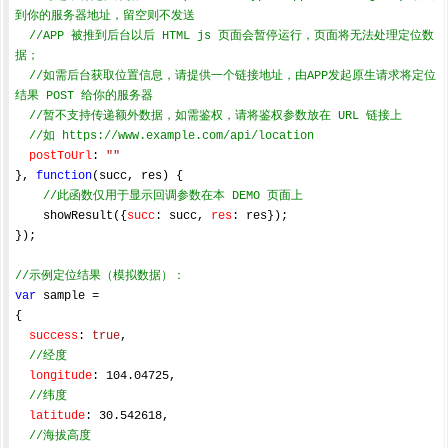
到你的服务器地址，留空则不发送
//APP 被推到后台以后 HTML js 页面会暂停运行，页面将无法处理定位数
据；
//如需后台获取位置信息，请提供一个链接地址，由APP发起原生请求将定位
结果 POST 给你的服务器
//暂不支持传递额外数据，如需鉴权，请将鉴权参数放在 URL 链接上
//如 https://www.example.com/api/location
postToUrl
: 
""
}, 
function
(
succ, res
) 
{

//此函数仅用于显示回调参数在本 DEMO 页面上
    showResult({
succ
: succ, 
res
: res});

});

//示例定位结果（模拟数据）：
var
 sample = 

{

success
: 
true
,

//经度
longitude
: 
104.04725
,

//纬度
latitude
: 
30.542618
,

//海拔高度