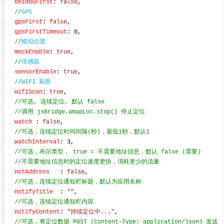
beidouFirst
: 
false
,

//
GPS
gpsFirst
: 
false
,

gpsFirstTimeout
: 
0
,

//
模拟位置
mockEnable
: 
true
,

//
传感器
sensorEnable
: 
true
,

//
WIFI 刷新
wifiScan
: 
true
,

//可选, 连续定位, 默认 false
//调用 jsBridge.amapLoc.stop() 停止定位
watch
 : 
false
,

//可选，连续定位时间间隔(秒)，最低1秒，默认1
watchInterval
: 
3
,

//可选，布尔类型， true = 不需要地址信息，默认 false (需要)
//不需要地址信息时的定位速度更快，消耗更少的流量
notAddress
   : 
false
,

//可选，连续定位通知栏标题，默认为应用名称
notifyTitle
  : 
""
,

//可选，连续定位通知栏内容
notifyContent
: 
"持续定位中..."
,

//可选，将定位数据 POST (Content-Type: application/json) 发送